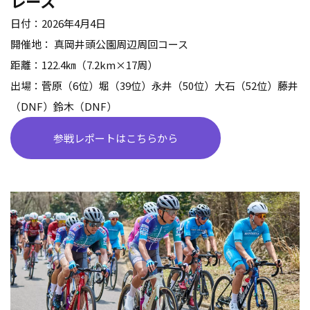
レース
日付：
2026
年
4
月
4
日
開催地： 真岡井頭公園周辺周回コース
距離：
122.4
㎞（
7.2km
×
17
周）
出場：菅原（
6
位）堀（
39
位）永井（
50
位）大石（
52
位）藤井
（
DNF
）鈴木（
DNF
）
参戦レポートはこちらから