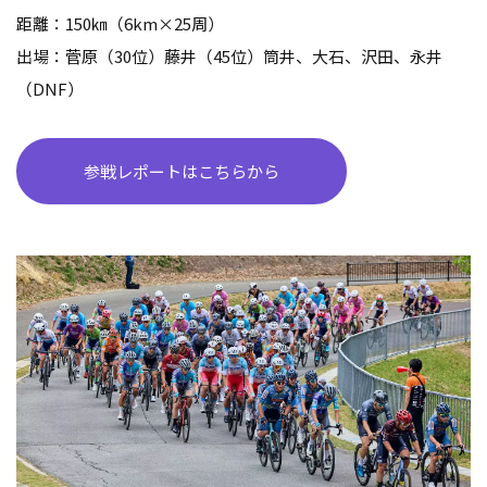
距離：
150
㎞（
6km
×
25
周）
出場：菅原（
30
位）藤井（
45
位）筒井、大石、沢田、永井
（
DNF
）
参戦レポートはこちらから