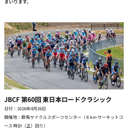
まいります。
JBCF
第
60
回 東日本ロードクラシック
日付：
2026
年
4
月
26
日
開催地：群馬サイクルスポーツセンター（６
km
サーキットコ
ース 時計（正）回り）