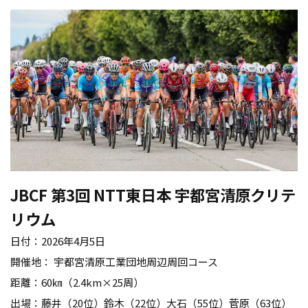
JBCF
第
3
回
NTT
東日本 宇都宮清原クリテ
リウム
日付：
2026
年
4
月
5
日
開催地： 宇都宮清原工業団地周辺周回コース
距離：
60
㎞（
2.4km×25
周）
出場：藤井（
20
位）鈴木（
22
位）大石（
55
位）菅原（
63
位）