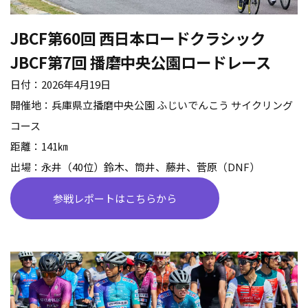
JBCF
第
60
回 西日本ロードクラシック
JBCF
第
7
回 播磨中央公園ロードレース
日付：
2026
年
4
月
19
日
開催地：兵庫県立播磨中央公園 ふじいでんこう サイクリング
コース
距離：
141
㎞
出場：永井（
40
位）鈴木、筒井、藤井、菅原（
DNF
）
参戦レポートはこちらから