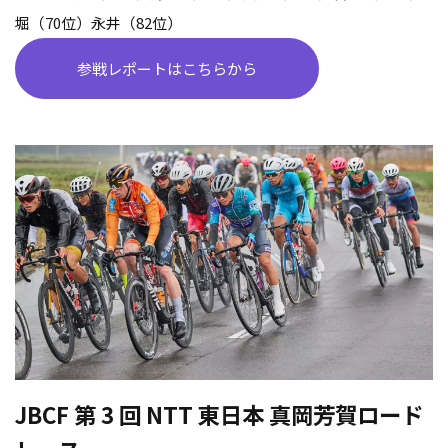
堀（
70
位）永井（
82
位）
参戦レポートはこちらから
JBCF
第
3
回
NTT
東日本 真岡芳賀ロード