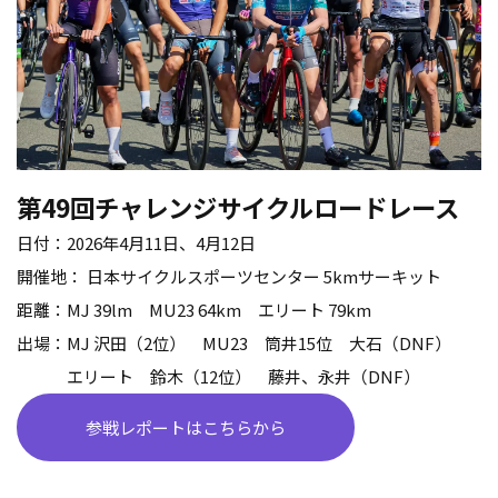
第
49
回チャレンジサイクルロードレース
日付：
2026
年
4
月
11
日、
4
月
12
日
開催地： 日本サイクルスポーツセンター
5km
サーキット
距離：
MJ 39lm
MU23 64km
エリート
79km
出場：
MJ
沢田（
2
位）
MU23
筒井
15
位 大石（
DNF
）
エリート 鈴木（
12
位） 藤井、永井（
DNF
）
参戦レポートはこちらから