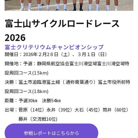
富士山サイクルロードレース
2026
富士クリテリウムチャンピオンシップ
開催日：2026年２月2８日（土）、３月１日（日）
開催地：予選：静岡県航空協会富士川滑空場富士川滑空場特
設周回コース(1.5km)
決勝：冨土市追臨港冨土線（ 通称膏葉通り）冨土市役所前特
設周回コース(1.8km)
距離：予選30㎞ 決勝54㎞
出場：菅原（14位）永井（39位）大石（45位）筒井（60位）
藤井（交流戦16位)
参戦レポートはこちらから